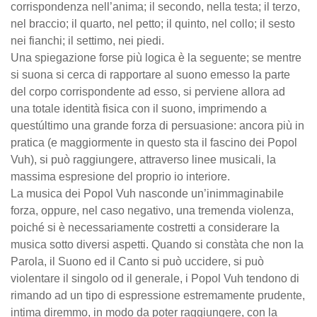
corrispondenza nell’anima; il secondo, nella testa; il terzo,
nel braccio; il quarto, nel petto; il quinto, nel collo; il sesto
nei fianchi; il settimo, nei piedi.
Una spiegazione forse più logica è la seguente; se mentre
si suona si cerca di rapportare al suono emesso la parte
del corpo corrispondente ad esso, si perviene allora ad
una totale identità fisica con il suono, imprimendo a
questúltimo una grande forza di persuasione: ancora più in
pratica (e maggiormente in questo sta il fascino dei Popol
Vuh), si può raggiungere, attraverso linee musicali, la
massima espresione del proprio io interiore.
La musica dei Popol Vuh nasconde un’inimmaginabile
forza, oppure, nel caso negativo, una tremenda violenza,
poiché si è necessariamente costretti a considerare la
musica sotto diversi aspetti. Quando si constàta che non la
Parola, il Suono ed il Canto si può uccidere, si può
violentare il singolo od il generale, i Popol Vuh tendono di
rimando ad un tipo di espressione estremamente prudente,
intima diremmo, in modo da poter raggiungere, con la