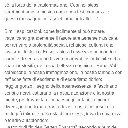
sé la forza della trasformazione. Così noi stessi
sperimentiamo la musica come una testimonianza e
questo messaggio lo trasmettiamo agli altri ....”
Simili esplicazioni, come facilmente si può notare,
travalicano grandemente il fattore strettamente musicale,
per arrivare a profondità sociali, religiose, culturali che
lasciano di stucco. Ed accanto ad esse vive un mondo di
suoni e di sensazioni davvero inarrivabile, indicibile nella
sua maestosità, nella sua bellezza cosmica. I Popol Vuh
colpiscono la nostra immaginazione, la nostra fantasia con
raffische fatte di esotismo e di esoterismo tibrico;
raggiungonzo il segno della nostraessenza, affascinano
sensi e nervi, catturano la nostra attenzione e la nostra
mente, per trasportarci in paesaggi lontani, in mondi
diversi, in quelli iperurranio dove il nostro inconscio, la
parte più intima e nascosta di noi stessi, trova la chiarezza
e tendre a risplendere.
L’ascolto di “In den Garten Pharaos”, secondo album del