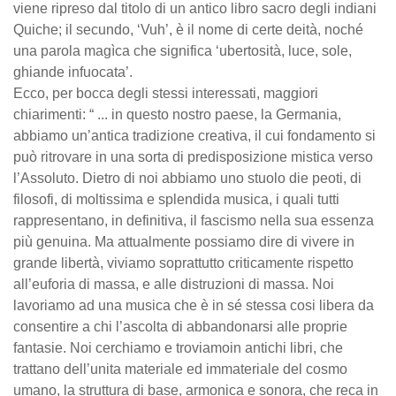
viene ripreso dal titolo di un antico libro sacro degli indiani
Quiche; il secundo, ‘Vuh’, è il nome di certe deità, noché
una parola magìca che significa ‘ubertosità, luce, sole,
ghiande infuocata’.
Ecco, per bocca degli stessi interessati, maggiori
chiarimenti:
“ ... in questo nostro paese, la Germania,
abbiamo un’antica tradizione creativa, il cui fondamento si
può ritrovare in una sorta di predisposizione mistica verso
l’Assoluto. Dietro di noi abbiamo uno stuolo die peoti, di
filosofi, di moltissima e splendida musica, i quali tutti
rappresentano, in definitiva, il fascismo nella sua essenza
più genuina. Ma attualmente possiamo dire di vivere in
grande libertà, viviamo soprattutto criticamente rispetto
all’euforia di massa, e alle distruzioni di massa. Noi
lavoriamo ad una musica che è in sé stessa cosi libera da
consentire a chi l’ascolta di abbandonarsi alle proprie
fantasie. Noi cerchiamo e troviamoin antichi libri, che
trattano dell’unita materiale ed immateriale del cosmo
umano, la struttura di base, armonica e sonora, che reca in