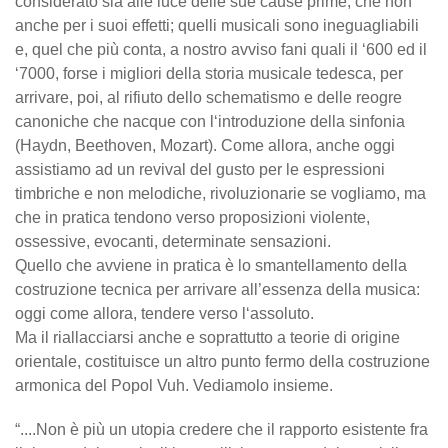
considerato sia alle luce delle sue cause prime, che non
anche per i suoi effetti; quelli musicali sono ineguagliabili
e, quel che più conta, a nostro avviso fani quali il ‘600 ed il
‘7000, forse i migliori della storia musicale tedesca, per
arrivare, poi, al rifiuto dello schematismo e delle reogre
canoniche che nacque con l‘introduzione della sinfonia
(Haydn, Beethoven, Mozart). Come allora, anche oggi
assistiamo ad un revival del gusto per le espressioni
timbriche e non melodiche, rivoluzionarie se vogliamo, ma
che in pratica tendono verso proposizioni violente,
ossessive, evocanti, determinate sensazioni.
Quello che avviene in pratica è lo smantellamento della
costruzione tecnica per arrivare all’essenza della musica:
oggi come allora, tendere verso l‘assoluto.
Ma il riallacciarsi anche e soprattutto a teorie di origine
orientale, costituisce un altro punto fermo della costruzione
armonica del Popol Vuh. Vediamolo insieme.
“....Non è più un utopia credere che il rapporto esistente fra