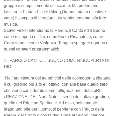
gruppo è semplicemente scioccante. Ma preferiamo
lasciare a Florian Fricke (Moog,Organo, piano e tastiere
varie) il compito di introdurci più sapientemente alla loro
musica.
Scrive Ficke:
Intendiamo la Parola, il Canto ed il Suono
come riscoperta di Dio, come Forza Risanatrice, come
Corruzione e come Violenza. Tengo a spiegare ognuno di
questi caratteri programmatici:
1 - PAROLO CANTO E SUONO COME RISCOPERTA DI
DIO
“Nell’architettura dei tre principi della cosmogonia tibetana,
il cui gradino più alto è l óttavo, con alla base quello zero
che viene considerato come raffigurazione, della pRE-
cREAZIONE, DEL Non- Nato, il senso dell’ottavo gradino,
quello del Principe Spirituale. Ad esso, solitamente
irraggiungibile per l‘uomo, si perviene con l ‘aiuto della
Parola, del Canto o con la dedizione al Suono Interiore,