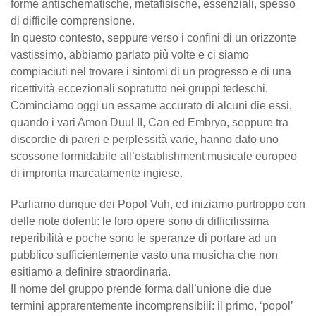
forme antischematische, metafisische, essenziali, spesso
di difficile comprensione.
In questo contesto, seppure verso i confini di un orizzonte
vastissimo, abbiamo parlato più volte e ci siamo
compiaciuti nel trovare i sintomi di un progresso e di una
ricettività eccezionali sopratutto nei gruppi tedeschi.
Cominciamo oggi un essame accurato di alcuni die essi,
quando i vari Amon Duul II, Can ed Embryo, seppure tra
discordie di pareri e perplessità varie, hanno dato uno
scossone formidabile all’establishment musicale europeo
di impronta marcatamente ingiese.
Parliamo dunque dei Popol Vuh, ed iniziamo purtroppo con
delle note dolenti: le loro opere sono di difficilissima
reperibilità e poche sono le speranze di portare ad un
pubblico sufficientemente vasto una musicha che non
esitiamo a definire straordinaria.
Il nome del gruppo prende forma dall’unione die due
termini apprarentemente incomprensibili: il primo, ‘popol’