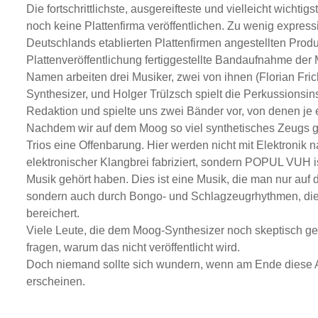
Die fortschrittlichste, ausgereifteste und vielleicht wichtig
noch keine Plattenfirma veröffentlichen. Zu wenig expressi
Deutschlands etablierten Plattenfirmen angestellten Produ
Plattenveröffentlichung fertiggestellte Bandaufnahme 
Namen arbeiten drei Musiker, zwei von ihnen (Florian Fr
Synthesizer, und Holger Trülzsch spielt die Perkussionsi
Redaktion und spielte uns zwei Bänder vor, von denen je ein
Nachdem wir auf dem Moog so viel synthetisches Zeugs 
Trios eine Offenbarung. Hier werden nicht mit Elektronik n
elektronischer Klangbrei fabriziert, sondern POPUL VUH is
Musik gehört haben. Dies ist eine Musik, die man nur 
sondern auch durch Bongo- und Schlagzeugrhythmen, die a
bereichert.
Viele Leute, die dem Moog-Synthesizer noch skeptisch g
fragen, warum das nicht veröffentlicht wird.
Doch niemand sollte sich wundern, wenn am Ende dies
erscheinen.