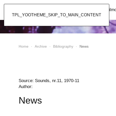
Popol Vuh
Home
News
Discography
Film
TPL_YOOTHEME_SKIP_TO_MAIN_CONTENT
Home
Archive
Bibliography
News
Source: Sounds, nr.11, 1970-11
Author:
News