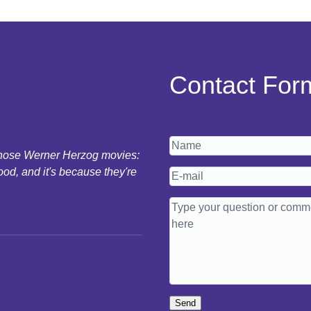
Contact For
 those Werner Herzog movies:
ood, and it's because they're
Send