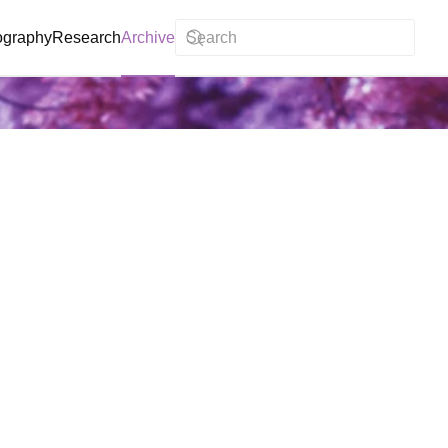
ography
Research
Archive